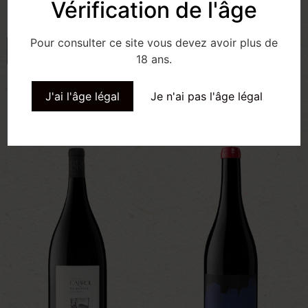
notre terroir de haut Cabardès en Montagne Noire. Un
Vérification de l'âge
rapport qualité prix « phénoménal ».
Pour consulter ce site vous devez avoir plus de
Ajouter au panier
18 ans.
J'ai l'âge légal
Je n'ai pas l'âge légal
Produits similaires