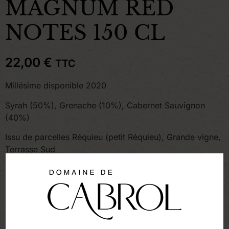
MAGNUM RED
NOTES 150 CL
22,00
€
TTC
Millésime disponible 2020
Syrah (50%), Grenache (10%), Cabernet Sauvignon
(40%)
Issu de parcelles Réquieu (petit Réquieu), Grande vigne,
Terrasse Sud
La cuvée Réquieu exprime le caractère des parcelles
isolées dont elle est issue, entre garrigue et bois de
pins. Généreux, le Réquieu allie le Cabernet-Sauvignon
aux parfums gourmands de la Syrah et du Grenache.
Cette cuvée offre une première expression typique de